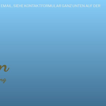
H PER EMAIL, SIEHE KONTAKTFORMULAR GANZ UNTEN AUF DER