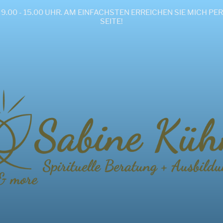
ND FR 9.00 - 15.00 UHR. AM EINFACHSTEN ERREICHEN SIE MIC
SEITE!