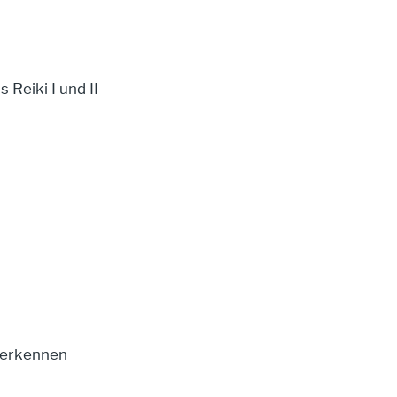
 Reiki I und II
 erkennen