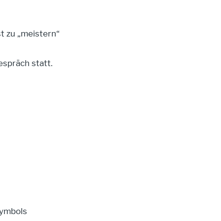
t zu „meistern“
espräch statt.
Symbols