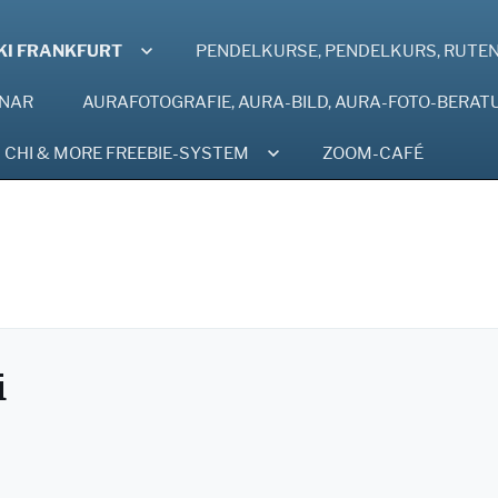
IKI FRANKFURT
PENDELKURSE, PENDELKURS, RUTE
INAR
AURAFOTOGRAFIE, AURA-BILD, AURA-FOTO-BERAT
CHI & MORE FREEBIE-SYSTEM
ZOOM-CAFÉ
i